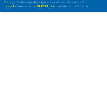
Copyright © 2026 Hugo-Ball-Gymnasium. Alle Rechte vorbehalten.
Joomla!
ist freie, unter der
GNU/GPL-Lizenz
veröffentlichte Software.