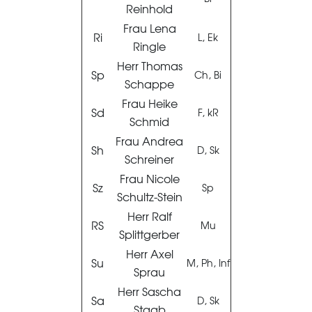
Reinhold
Frau Lena
Ri
L, Ek
Ringle
Herr Thomas
Sp
Ch, Bi
Schappe
Frau Heike
Sd
F, kR
Schmid
Frau Andrea
Sh
D, Sk
Schreiner
Frau Nicole
Sz
Sp
Schultz-Stein
Herr Ralf
RS
Mu
Splittgerber
Herr Axel
Su
M, Ph, Inf
Sprau
Herr Sascha
Sa
D, Sk
Staab