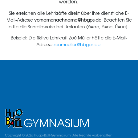
werden.
Sie erreichen alle Lehrkräfte direkt über ihre dienstliche E-
Mail-Adresse
vornamenachname
@hbgps.de
. Beachten Sie
bitte die Schreibweise bei Umlauten (ä=ae, ö=oe, Ü=ue).
Beispiel: Die fiktive Lehrkraft Zoé Müller hätte die E-Mail-
Adresse
zoemueller@hbgps.de
.
Copyright © 2026 Hugo-Ball-Gymnasium. Alle Rechte vorbehalten.