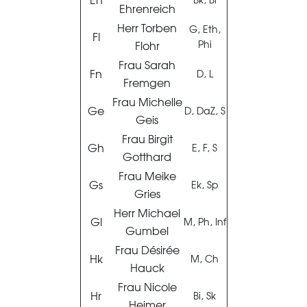
Ehrenreich
Herr Torben
G, Eth,
Fl
Flohr
Phi
Frau Sarah
Fn
D, L
Fremgen
Frau Michelle
Ge
D, DaZ, S
Geis
Frau Birgit
Gh
E, F, S
Gotthard
Frau Meike
Gs
Ek, Sp
Gries
Herr Michael
Gl
M, Ph, Inf
Gumbel
Frau Désirée
Hk
M, Ch
Hauck
Frau Nicole
Hr
Bi, Sk
Heimer