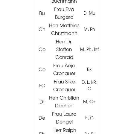
Buchmann
Frau Eva
Bu
D, Mu
Burgard
Herr Matthias
Ch
M, Ph
Christmann
Herr Dr.
Co
Steffen
M, Ph, Inf
Conrad
Frau Anja
Ce
Bk
Cronauer
Frau Silke
D, L, kR,
SC
Cronauer
G
Herr Christian
Dt
M, Ch
Dechert
Frau Laura
De
E, G
Dengel
Herr Ralph
Eh
Bk, Bi