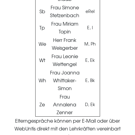
Frau Simone
Sb
eRel
Stetzenbach
Frau Miriam
Tp
E, I
Topin
Herr Frank
We
M, Ph
Weisgerber
Frau Leonie
Wt
E, Ek
Wettengel
Frau Joanna
Wh
Whittaker-
E, Bk
Simon
Frau
Ze
Annalena
D, Ek
Zenner
Elterngespräche können per E-Mail oder über
WebUntis direkt mit den Lehrkräften vereinbart