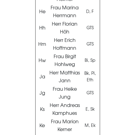
Frau Marina
He
D, F
Herrmann
Herr Florian
Hh
GTS
Höh
Herr Erich
Hm
GTS
Hoffmann
Frau Birgit
Hw
Bi, Sp
Hohlweg
Herr Matthias
Bk, Pi,
Ja
Jann
Eth
Frau Heike
Jg
GTS
Jung
Herr Andreas
Ks
E, Sk
Kamphues
Frau Marion
Ke
M, Ek
Kerner