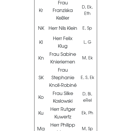
Frau
D, Ek,
Kr
Franziska
Eth
Keßler
NK
Herr Nils Klein
E, Sp
Herr Felix
Kl
L, G
Klug
Frau Sabine
Kn
M, Ek
Knieriemen
Frau
SK
Stephanie
E, S, Ek
Knoll-Robiné
Frau Silke
D, Bi,
Ko
Koslowski
eRel
Herr Rutger
Ku
Ek, Ph
Kuwertz
Herr Philipp
Ma
M, Sp