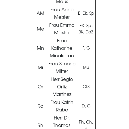
Maus
Frau Anne
AM
E, Ek, Sp
Meister
Frau Emma
EK, Sp,
Me
Meister
BK, DaZ
Frau
Mn
Katharine
F, G
Minakaran
Frau Simone
Mi
Mu
Mitter
Herr Segio
Or
Ortiz
GTS
Martinez
Frau Katrin
Ra
D, G
Rabe
Herr Dr.
Ph, Ch,
Rh
Thomas
Bi