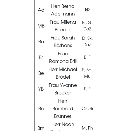
Herr Bernd
Ad
kR
Adelmann
Frau Milena
Bi, G,
MB
Bender
DaZ
Frau Sarah
D, Sk,
Bö
Böshans
DaZ
Frau
Br
E, F
Ramona Brill
Herr Michael
E, Sp,
Be
Brödel
Mu
Frau Yvonne
YB
E, F
Brooker
Herr
Bn
Bernhard
Ch, Bi
Brunner
Herr Noah
Bm
M, Ph